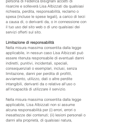
persona di Federica Bisignani accetti di
risarcire e solleverà Lisa Albizzati da qualsiasi
richiesta, perdita, responsabilità, reclamo o
spesa (incluse le spese legali), a carico di terzi
a causa di, o derivanti da, o in connessione con
il tuo uso del sito web o di uno qualsiasi dei
servizi offerti sul sito.
Limitazione di responsabilità
Nella misura massima consentita dalla legge
applicabile, in nessun caso Lisa Albizzati può
essere ritenuta responsabile di eventuali danni
indiretti, punitivi, incidentali, speciali,
consequenziali o esemplari, inclusi, senza
limitazione, danni per perdita di profitti,
avviamento, utilizzo, dati o altre perdite
intangibili, derivanti da o relative all'uso o
all'incapacità di utilizzare il servizio.
Nella misura massima consentita dalla legge
applicabile, Lisa Albizzati non si assume
alcuna responsabilità per (i) errori, errori o
inesattezze dei contenuti; (ii) lesioni personali o
danni alla proprietà, di qualsiasi natura,
derivanti dall'accesso o dall'uso del nostro